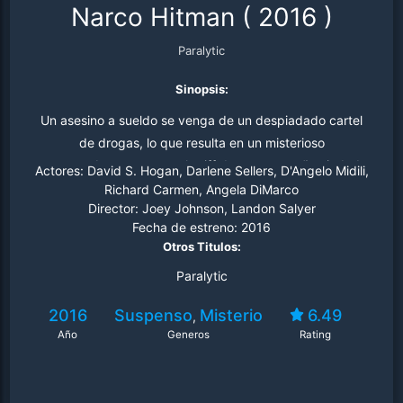
Narco Hitman
(
2016
)
Paralytic
Sinopsis:
Un asesino a sueldo se venga de un despiadado cartel
de drogas, lo que resulta en un misterioso
rompecabezas que un sheriff de una pequeña ciudad
Actores:
David S. Hogan, Darlene Sellers, D'Angelo Midili,
debe resolver para detener horrores incontables.
Richard Carmen, Angela DiMarco
Director:
Joey Johnson, Landon Salyer
Fecha de estreno:
2016
Otros Titulos:
Paralytic
2016
Suspenso
Misterio
6.49
,
Año
Generos
Rating