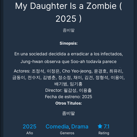
My Daughter Is a Zombie
(
2025
)
좀비딸
Sinopsis:
En una sociedad decidida a erradicar a los infectados,
Jung-hwan observa que Soo-ah todavía parece
entender las palabras, responde a sus canciones y bailes
Actores:
조정석, 이정은, Cho Yeo-jeong, 윤경호, 최유리,
favoritos, e incluso se estremece cuando la abuela Bam-
금동이, 전수지, 김병춘, 정소정, 채이, 김건, 정형석, 이용이,
배기범, 임기홍
soon la regaña con su bastón rascador. Negándose a
Director:
필감성, 이용출
renunciar a su hija, Jung-hwan recurre a sus años de
Fecha de estreno:
2025
experiencia en el entrenamiento de animales y emprende
Otros Titulos:
la misión secreta de entrenar a su hija zombi…
좀비딸
2025
Comedia
Drama
7.1
,
Año
Generos
Rating