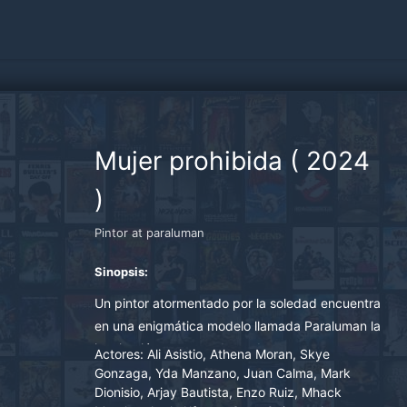
Mujer prohibida
(
2024
)
Pintor at paraluman
Sinopsis:
Un pintor atormentado por la soledad encuentra
en una enigmática modelo llamada Paraluman la
inspiración para sus desnudos, pero su
Actores:
Ali Asistio, Athena Moran, Skye
fascinación choca con la extraña regla de ella:
Gonzaga, Yda Manzano, Juan Calma, Mark
Dionisio, Arjay Bautista, Enzo Ruiz, Mhack
no puede ser tocada