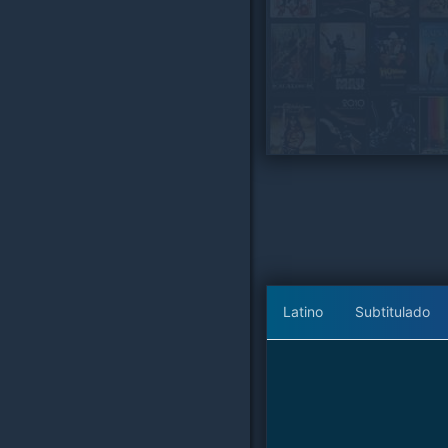
Latino
Subtitulado