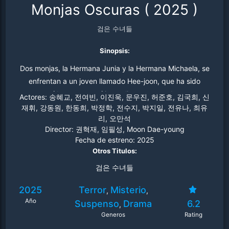
Monjas Oscuras
(
2025
)
검은 수녀들
Sinopsis:
Dos monjas, la Hermana Junia y la Hermana Michaela, se
enfrentan a un joven llamado Hee-joon, que ha sido
poseído por un espíritu maligno muy poderoso.
Actores:
송혜교, 전여빈, 이진욱, 문우진, 허준호, 김국희, 신
Impulsada por su fe y compasión, la Hermana Junia
재휘, 강동원, 한동희, 박정학, 전수지, 박지일, 전유나, 최유
리, 오만석
decide hacerse cargo de salvar al niño, mientras que la
Director:
권혁재, 임필성, Moon Dae-young
Hermana Michaela, inicialmente escéptica, se ve
Fecha de estreno:
2025
arrastrada a la investigación. A medida que profundizan
Otros Titulos:
en el misterio, se encuentran con una serie de eventos
검은 수녀들
escalofriantes y descubren un oscuro secreto escondido
dentro de los muros del convento. Las monjas deben
2025
Terror
Misterio
,
,
enfrentarse a sus propios miedos y creencias mientras
Año
Suspenso
Drama
6.2
,
luchan contra el poderoso mal que amenaza la vida de
Generos
Rating
Hee-joon y la santidad de su orden.