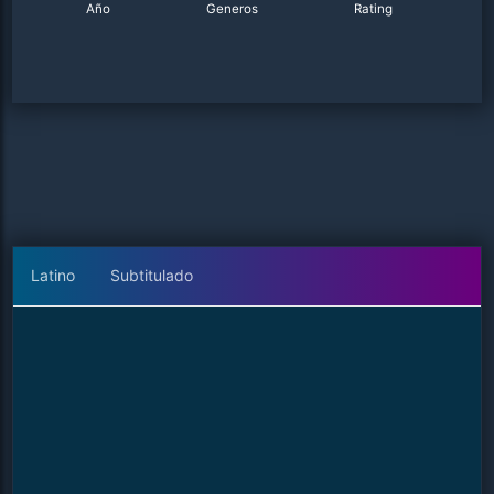
Año
Generos
Rating
Latino
Subtitulado