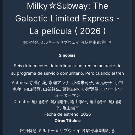
Milky☆Subway: The
Galactic Limited Express -
La película
(
2026
)
銀河特急 ミルキー☆サブウェイ 各駅停車劇場行き
Sinopsis:
Seis delincuentes deben limpiar un tren como parte de
su programa de servicio comunitario. Pero cuando el tren
despega de repente, el caos se apodera de la situación.
Actores:
寺澤百花, 永瀬アンナ, 小松未可子, 金元寿子, 小市
眞琴, 内山昂輝, 山谷祥生, 藤原由林, 小野賢章, ロバートウ
ォーターマン
Director:
亀山陽平, 亀山陽平, 亀山陽平, 亀山陽平, 亀山陽
平, 亀山陽平
Fecha de estreno:
2026
Otros Titulos:
銀河特急 ミルキー☆サブウェイ 各駅停車劇場行き