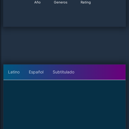
Año
Generos
Rating
Latino
Español
Subtitulado