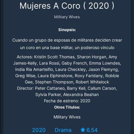
Mujeres A Coro
(
2020
)
Military Wives
Sinopsis:
Cuando un grupo de esposas de militares deciden crear
un coro en una base militar, un poderoso vínculo
comienza a surgir entre ellas. La música y la risa
Actores:
Kristin Scott Thomas, Sharon Horgan, Amy
transformará en cierta forma sus vidas, ayudándoles a
James-Kelly, Lara Rossi, Gaby French, Emma Lowndes,
India Ria Amarteifio, Laura Checkley, Jason Flemyng,
intentar superar el miedo que experimentan cada vez
Greg Wise, Laura Elphinstone, Roxy Faridany, Robbie
que sus seres queridos se aventuran en peligrosas
Gee, Stephen Thompson, Robert Whitelock
misiones en Afganistán.
Director:
Peter Cattaneo, Barry Keil, Callum Carson,
Sylvia Parker, Alexandra Beahan
Fecha de estreno:
2020
Otros Titulos:
Military Wives
2020
Drama
6.54