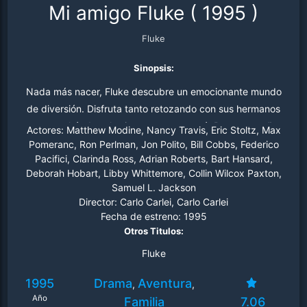
Mi amigo Fluke
(
1995
)
Fluke
Sinopsis:
Nada más nacer, Fluke descubre un emocionante mundo
de diversión. Disfruta tanto retozando con sus hermanos
como echándose la siesta con su mamá. Pero un sueño
Actores:
Matthew Modine, Nancy Travis, Eric Stoltz, Max
recurrente y una serie de percances le traen a la
Pomeranc, Ron Perlman, Jon Polito, Bill Cobbs, Federico
Pacifici, Clarinda Ross, Adrian Roberts, Bart Hansard,
memoria recuerdos que sólo pueden pertenecer a una
Deborah Hobart, Libby Whittemore, Collin Wilcox Paxton,
vida anterior muy diferente: la de un hombre. Emprende
Samuel L. Jackson
entonces un extraordinario viaje para conocer a su
Director:
Carlo Carlei, Carlo Carlei
anterior familia.
Fecha de estreno:
1995
Otros Titulos:
Fluke
1995
Drama
Aventura
,
,
Año
Familia
7.06