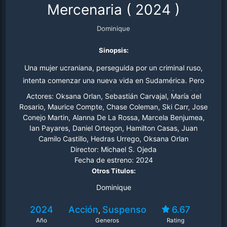
Mercenaria
(
2024
)
Dominique
Sinopsis:
Una mujer ucraniana, perseguida por un criminal ruso,
intenta comenzar una nueva vida en Sudamérica. Pero
en una tierra plagada de violencia y corrupción policial,
Actores:
Oksana Orlan, Sebastián Carvajal, María del
Dominique se verá obligada a enfrentarse a su pasado
Rosario, Maurice Compte, Chase Coleman, Ski Carr, Jose
Conejo Martin, Alanna De La Rossa, Marcela Benjumea,
para proteger a una familia que la acoge.
Ian Payares, Daniel Ortegon, Hamilton Casas, Juan
Camilo Castillo, Hedras Urrego, Oksana Orlan
Director:
Michael S. Ojeda
Fecha de estreno:
2024
Otros Titulos:
Dominique
2024
Acción
Suspenso
6.67
,
Año
Generos
Rating