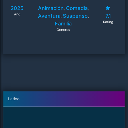
pueden contar con Falcon, un mapache algo tramposo
2025
Animación
Comedia
que hará todo lo posible por salvarlos.
,
,
Año
Aventura
Suspenso
7.1
,
,
Rating
Familia
Generos
Latino