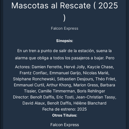
Mascotas al Rescate
(
2025
)
Falcon Express
Sinopsis:
En un tren a punto de salir de la estación, suena la
alarma que obliga a todos los pasajeros a bajar. Pero
entonces el tren arranca de manera imprevista,
Actores:
Damien Ferrette, Hervé Jolly, Kaycie Chase,
llevándose a bordo a los viajeros que no han tenido
Frantz Confiac, Emmanuel Garijo, Nicolas Marié,
Stéphane Ronchewski, Sébastien Desjours, Théo Frilet,
tiempo de descender: los animales de compañía.
Emmanuel Curtil, Arthur Khong, Marion Gress, Barbara
Asombrados, estos descubren que el tren está bajo el
Tissier, Camille Timmerman, Boris Rehlinger
control de Hans, un tejón manipulador y rencoroso que
Director:
Benoît Daffis, Eric Tosti, Jean-Christian Tassy,
busca vengarse de Rex, el perro policía que lo envió a la
David Alaux, Benoît Daffis, Hélène Blanchard
cárcel años atrás. Como los servicios de rescate no
Fecha de estreno:
2025
Otros Titulos:
logran intervenir en el trayecto montañoso del tren, que
avanza a toda velocidad, los animales de compañía solo
Falcon Express