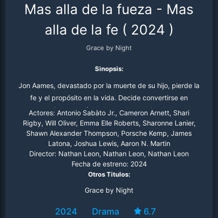
Mas alla de la fueza - Mas
alla de la fe
(
2024
)
Grace by Night
Sinopsis:
Jon Aames, devastado por la muerte de su hijo, pierde la
fe y el propósito en la vida. Decide convertirse en
voluntario en una línea de ayuda emocional, donde
Actores:
Antonio Sabàto Jr., Cameron Arnett, Shari
conoce a Calvin, un joven abandonado y atrapado en un
Rigby, Will Oliver, Emma Elle Roberts, Sharonne Lanier,
Shawn Alexander Thompson, Porsche Kemp, James
entorno peligroso. Al descubrir su interés por la lucha
Latona, Joshua Lewis, Aaron N. Martin
libre, Jon lo entrena y le ofrece esperanza. Enfrentando
Director:
Nathan Leon, Nathan Leon, Nathan Leon
desafíos internos y externos, ambos emprenden una
Fecha de estreno:
2024
conmovedora travesía de superación donde la fe, la
Otros Titulos:
disciplina y la conexión humana se revelan como
Grace by Night
caminos hacia la redención.
2024
Drama
6.7