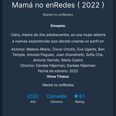
Mamá no enRedes
(
2022
)
Mamá no enRedes
Sinopsis:
Clara, madre de dos adolescentes, es una mujer abierta
a nuevas experiencias que decide crearse un perfil en
TILINK, una app de citas. ¿Qué pasa por la mente de un
Actores:
Malena Alterio, Óscar Ortuño, Eva Ugarte, Ben
veinteañero cuando se encuentra el perfil de su propia
Temple, Antonio Pagudo, Juan Grandinetti, Sofía Oria,
Antonio Garrido, María Castro
madre en Tilink, la aplicación de citas de moda? Sí, su
Director:
Daniela Féjerman, Daniela Féjerman
madre aún es joven. Sí, está divorciada de su padre y
Fecha de estreno:
2022
tiene derecho a rehacer su vida, pero... ¿no sabe lo que
Otros Titulos:
es Tilink? Allí sólo hay salidos que la van a utilizar para
Mamá no enRedes
luego dejarla tirada, francotiradores del sexo... como él
mismo. Dani y su hermana Milena se embarcarán en la
2022
Comedia
6.1
delirante aventura de boicotear los ligues de su madre, e
Año
Generos
Rating
irán a saco cuando la mujer inicie una relación más seria
con un yogurín argentino, convencidos de que sólo la va