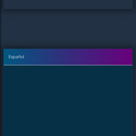
a hacer sufrir. Sólo que las estrategias de los hermanos
tendrán el efecto opuesto al deseado, cada vez habrá
más hombres en la vida de su madre y nada saldrá como
ellos esperan.
Español