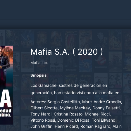
Mafia S.A.
(
2020
)
Mafia Inc.
Sinopsis:
Los Gamache, sastres de generación en
generación, han estado vistiendo a la mafia en
Paterno durante tres generaciones. Vincent
Actores:
Sergio Castellitto, Marc-André Grondin,
"Vince" Gamache trabaja a cuenta de Frank, el
Gilbert Sicotte, Mylène Mackay, Donny Falsetti,
Tony Nardi, Cristina Rosato, Michael Ricci,
padrino, con su hijo mayor Gianco, a quien trata
Vittorio Rossi, Domenic Di Rosa, Toni Ellwand,
de impresionar a toda costa para subir de rango
John Griffin, Henri Picard, Roman Pagliaro, Alain
en la organización. Sin que la gente de Palermo