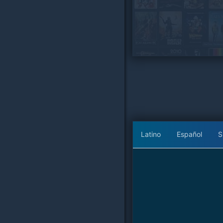
Latino
Español
S