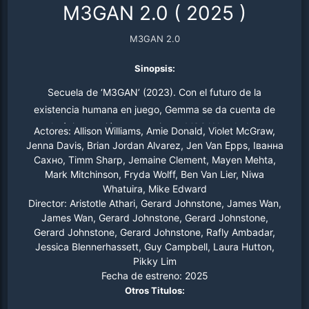
M3GAN 2.0
(
2025
)
M3GAN 2.0
Sinopsis:
Secuela de ‘M3GAN’ (2023). Con el futuro de la
existencia humana en juego, Gemma se da cuenta de
que la única opción es resucitar a M3GAN y darle unas
Actores:
Allison Williams, Amie Donald, Violet McGraw,
cuantas mejoras, haciéndola más rápida, más fuerte y
Jenna Davis, Brian Jordan Alvarez, Jen Van Epps, Іванна
Сахно, Timm Sharp, Jemaine Clement, Mayen Mehta,
más letal.
Mark Mitchinson, Fryda Wolff, Ben Van Lier, Niwa
Whatuira, Mike Edward
Director:
Aristotle Athari, Gerard Johnstone, James Wan,
James Wan, Gerard Johnstone, Gerard Johnstone,
Gerard Johnstone, Gerard Johnstone, Rafly Ambadar,
Jessica Blennerhassett, Guy Campbell, Laura Hutton,
Pikky Lim
Fecha de estreno:
2025
Otros Titulos: