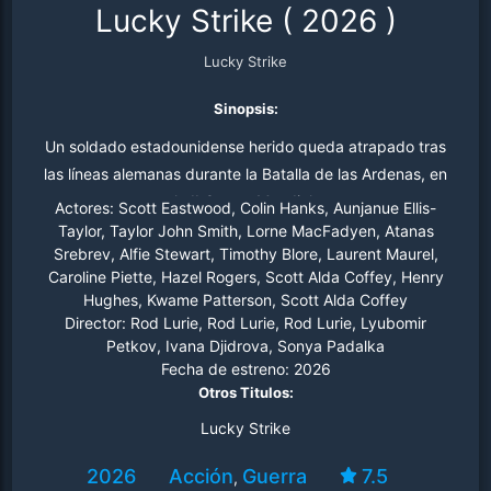
Lucky Strike
(
2026
)
Lucky Strike
Sinopsis:
Un soldado estadounidense herido queda atrapado tras
las líneas alemanas durante la Batalla de las Ardenas, en
la II Guerra Mundial.
Actores:
Scott Eastwood, Colin Hanks, Aunjanue Ellis-
Taylor, Taylor John Smith, Lorne MacFadyen, Atanas
Srebrev, Alfie Stewart, Timothy Blore, Laurent Maurel,
Caroline Piette, Hazel Rogers, Scott Alda Coffey, Henry
Hughes, Kwame Patterson, Scott Alda Coffey
Director:
Rod Lurie, Rod Lurie, Rod Lurie, Lyubomir
Petkov, Ivana Djidrova, Sonya Padalka
Fecha de estreno:
2026
Otros Titulos:
Lucky Strike
2026
Acción
Guerra
7.5
,