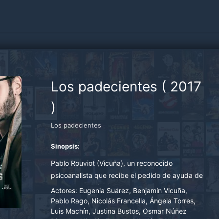
Los padecientes
(
2017
)
Los padecientes
Sinopsis:
Pablo Rouviot (Vicuña), un reconocido
psicoanalista que recibe el pedido de ayuda de
Paula Vanussi (Suárez) que quiere demostrar
Actores:
Eugenia Suárez, Benjamín Vicuña,
que su hermano Javier (Nicolás Francella) es
Pablo Rago, Nicolás Francella, Ángela Torres,
Luis Machín, Justina Bustos, Osmar Núñez
inocente del delito de que se lo acusa: el