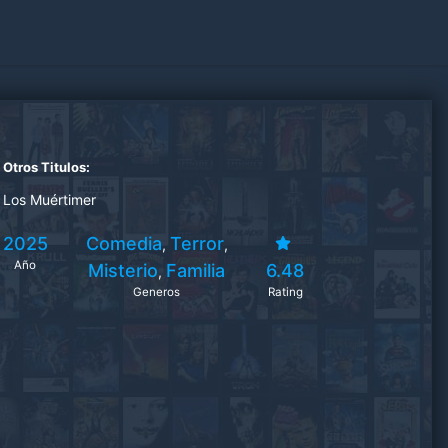
Otros Titulos:
Los Muértimer
2025
Comedia
Terror
,
,
Año
Misterio
Familia
6.48
,
Generos
Rating