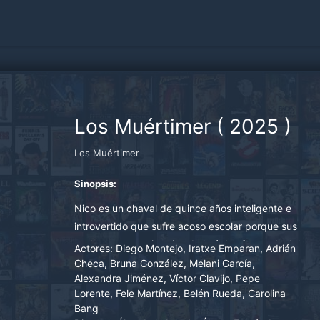
Los Muértimer
(
2025
)
Los Muértimer
Sinopsis:
Nico es un chaval de quince años inteligente e
introvertido que sufre acoso escolar porque sus
padres son propietarios de la única funeraria del
Actores:
Diego Montejo, Iratxe Emparan, Adrián
pueblo. Con la esperanza de conseguir un
Checa, Bruna González, Melani García,
Alexandra Jiménez, Víctor Clavijo, Pepe
amigo, participa en un programa de intercambio
Lorente, Fele Martínez, Belén Rueda, Carolina
cultural. Sólo hay un problema: el chico de
Bang
intercambio resulta ser una chica, Gabrielle, una