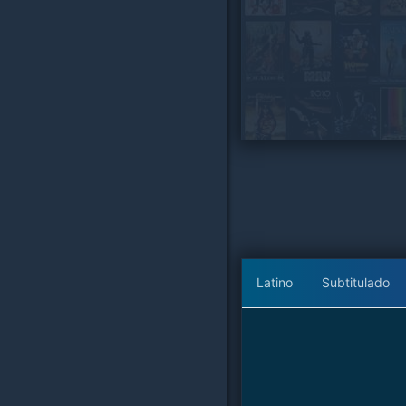
Latino
Subtitulado