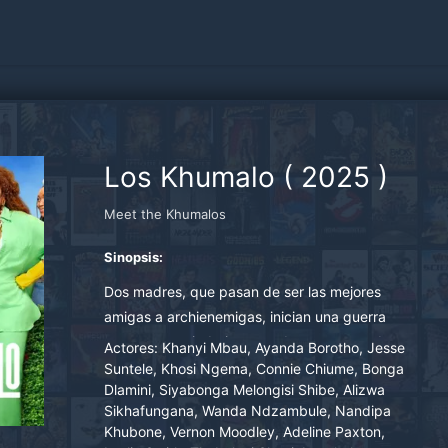
Los Khumalo
(
2025
)
Meet the Khumalos
Sinopsis:
Dos madres, que pasan de ser las mejores
amigas a archienemigas, inician una guerra
entre sus vecindarios cuando se enteran de que
Actores:
Khanyi Mbau, Ayanda Borotho, Jesse
sus hijos se han enamorado
Suntele, Khosi Ngema, Connie Chiume, Bonga
Dlamini, Siyabonga Melongisi Shibe, Alizwa
Sikhafungana, Wanda Ndzambule, Nandipa
Khubone, Vernon Moodley, Adeline Paxton,