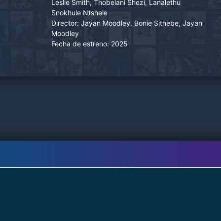
Leslie Smith, Thobelani Shezi, Lanalethu
Snokhule Ntshele
Director:
Jayan Moodley, Bonie Sithebe, Jayan
Moodley
Fecha de estreno:
2025