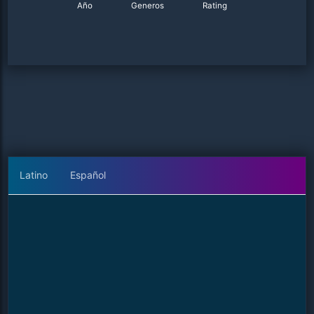
Año
Generos
Rating
Latino
Español