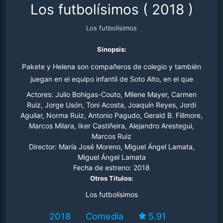
Los futbolísimos
(
2018
)
Los futbolísimos
Sinopsis:
Pakete y Helena son compañeros de colegio y también
juegan en el equipo infantil de Soto Alto, en el que
atraviesan un momento crucial de la temporada, ya que
Actores:
Julio Bohigas-Couto, Milene Mayer, Carmen
ha de ganar uno de los tres últimos partidos para no
Ruiz, Jorge Usón, Toni Acosta, Joaquín Reyes, Jordi
Aguilar, Norma Ruiz, Antonio Pagudo, Gerald B. Fillmore,
perder la categoría. La historia se oscurece en la
Marcos Milara, Iker Castiñeira, Alejandro Arestegui,
celebración del primer partido, cuando el árbitro se
Marcos Ruiz
queda profundamente dormido durante una jugada
Director:
María José Moreno, Miguel Ángel Lamata,
decisiva, lo que provoca que los chicos de Soto Alto
Miguel Ángel Lamata
pierdan el partido. Este fenómeno vuelve a ocurrir en el
Fecha de estreno:
2018
Otros Titulos:
segundo encuentro, lo que lleva a Francisco y sus
amigos a querer investigar qué es lo que está
Los futbolísimos
sucediendo, para así resolver el misterio y ganar el tercer
2018
Comedia
5.91
y decisivo enfrentamiento.