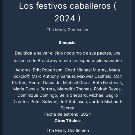
Los festivos caballeros
(
2024
)
The Merry Gentlemen
Sinopsis:
Decidida a salvar el club nocturno de sus padres, una
bailarina de Broadway monta un espectáculo navideño
con elenco masculino en su pueblo... y conoce al chico
Actores:
Britt Robertson, Chad Michael Murray, Marla
perfecto.
Sokoloff, Marc Anthony Samuel, Maxwell Caulfield, Colt
Prattes, Hector David Jr., Michael Gross, Beth Broderick,
Maria Canals-Barrera, Meredith Thomas, Rivkah Reyes,
Dominique Domingo, Bella Shepard, Michael Gaglio
Director:
Peter Sullivan, Jeff Robinson, Jordan Michaud-
Scorza
Fecha de estreno:
2024
Otros Titulos:
The Merry Gentlemen