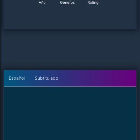
Año
Generos
Rating
Español
Subtitulado