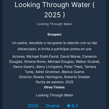
Looking Through Water
(
2025
)
Looking Through Water
Sinopsis:
Un padre, decidido a recuperar la relación con su hijo
distanciado, lo invita a participar juntos en una
competición de pesca. Entre anzuelos y redes, buscan
Actores:
Michael Stahl-David, David Morse, Cameron
mucho más que un trofeo: la oportunidad de acercarse y
Douglas, Ximena Romo, Michael Douglas, Walker Scobell,
Sierra Swartz, Barry Livingston, Peter Theis, Tamara
reconstruir sus lazos.
Tunie, Asher Grodman, Blanca Guerra
Director:
Rowdy Herrington, Roberto Sneider
Fecha de estreno:
2025
Otros Titulos:
Looking Through Water
2025
Drama
6.3