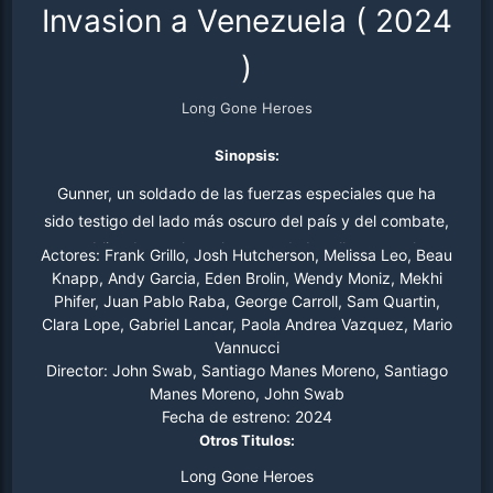
Invasion a Venezuela
(
2024
)
Long Gone Heroes
Sinopsis:
Gunner, un soldado de las fuerzas especiales que ha
sido testigo del lado más oscuro del país y del combate,
se ve obligado a volver al campo de batalla para salvar a
Actores:
Frank Grillo, Josh Hutcherson, Melissa Leo, Beau
su sobrina, que está retenida en Sudamérica. A medida
Knapp, Andy Garcia, Eden Brolin, Wendy Moniz, Mekhi
Phifer, Juan Pablo Raba, George Carroll, Sam Quartin,
que la lucha se intensifica, Gunner y su equipo
Clara Lope, Gabriel Lancar, Paola Andrea Vazquez, Mario
descubren que la desaparición de la sobrina forma parte
Vannucci
de una operación privada corrupta que les toca
Director:
John Swab, Santiago Manes Moreno, Santiago
demasiado de cerca.
Manes Moreno, John Swab
Fecha de estreno:
2024
Otros Titulos:
Long Gone Heroes