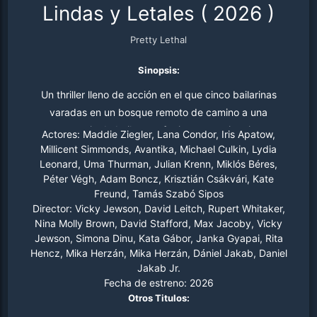
Lindas y Letales
(
2026
)
Pretty Lethal
Sinopsis:
Un thriller lleno de acción en el que cinco bailarinas
varadas en un bosque remoto de camino a una
competencia de baile se refugian en una inquietante
Actores:
Maddie Ziegler, Lana Condor, Iris Apatow,
posada dirigida por Devora Kasimer y deben convertir su
Millicent Simmonds, Avantika, Michael Culkin, Lydia
Leonard, Uma Thurman, Julian Krenn, Miklós Béres,
entrenamiento de élite en un arma para sobrevivir.
Péter Végh, Adam Boncz, Krisztián Csákvári, Kate
Freund, Tamás Szabó Sipos
Director:
Vicky Jewson, David Leitch, Rupert Whitaker,
Nina Molly Brown, David Stafford, Max Jacoby, Vicky
Jewson, Simona Dinu, Kata Gábor, Janka Gyapai, Rita
Hencz, Mika Herzán, Mika Herzán, Dániel Jakab, Daniel
Jakab Jr.
Fecha de estreno:
2026
Otros Titulos: