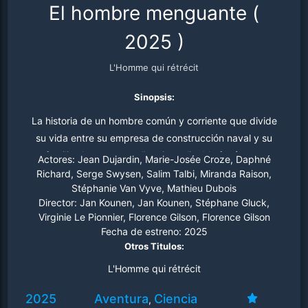
El hombre menguante
(
2025
)
L'Homme qui rétrécit
Sinopsis:
La historia de un hombre común y corriente que divide
su vida entre su empresa de construcción naval y su
familia. Ante un extraño e inexplicable fenómeno
Actores:
Jean Dujardin, Marie-Josée Croze, Daphné
meteorológico durante un viaje por mar, comienza a
Richard, Serge Swysen, Salim Talbi, Miranda Raison,
Stéphanie Van Vyve, Mathieu Dubois
menguar inexorablemente, sin que la ciencia pueda
Director:
Jan Kounen, Jan Kounen, Stéphane Gluck,
explicarlo. Atrapado repentinamente en su propio sótano
Virginie Le Pionnier, Florence Gilson, Florence Gilson
y midiendo apenas unos centímetros de altura, debe
Fecha de estreno:
2025
luchar por sobrevivir en este entorno cotidiano que se ha
Otros Titulos:
vuelto hostil. Adaptación de la novela 'El hombre
L'Homme qui rétrécit
menguante' (The Shrinking Man) de Richard Matheson.
2025
Aventura
Ciencia
,