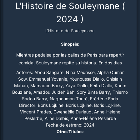
L'Histoire de Souleymane
(
2024
)
L'Histoire de Souleymane
Sinopsis:
Mientras pedalea por las calles de París para repartir
comida, Souleymane repite su historia. En dos días
deberá pasar la entrevista de solicitud de asilo, clave
Actores:
Abou Sangare, Nina Meurisse, Alpha Oumar
para obtener los papeles. Pero Souleymane no está
Sow, Emmanuel Yovanie, Younoussa Diallo, Ghislain
Mahan, Mamadou Barry, Yaya Diallo, Keita Diallo, Karim
preparado. Una mirada realista a la estresante
Bouziane, Amadou Juldeh Bah, Sory Binta Barry, Thierno
cotidianidad de un inmigrante guineano, con la que Abou
Sadou Barry, Nagnouman Touré, Frédéric Faria
Sangare ganó el premio de mejor actor en Cannes (Un
Director:
Boris Lojkine, Boris Lojkine, Boris Lojkine,
Certain Regard) y Gijón. Urgente y cruda, hará las
Vincent Prades, Gwenaëlle Duriaud, Anne-Hélène
delicias de los fans del cine de los Dardenne.
Peslerbe, Aline Dalbis, Anne-Hélène Peslerbe
Fecha de estreno:
2024
Otros Titulos: