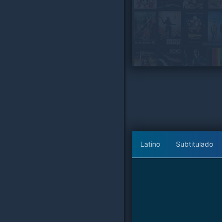
Latino
Subtitulado