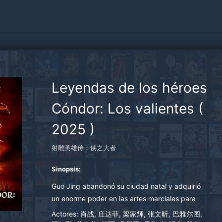
Leyendas de los héroes
Cóndor: Los valientes
(
2025
)
射雕英雄传：侠之大者
Sinopsis:
Guo Jing abandonó su ciudad natal y adquirió
un enorme poder en las artes marciales para
cambiar su destino. Aunque era valorado por los
Actores:
肖战, 庄达菲, 梁家輝, 张文昕, 巴雅尔图,