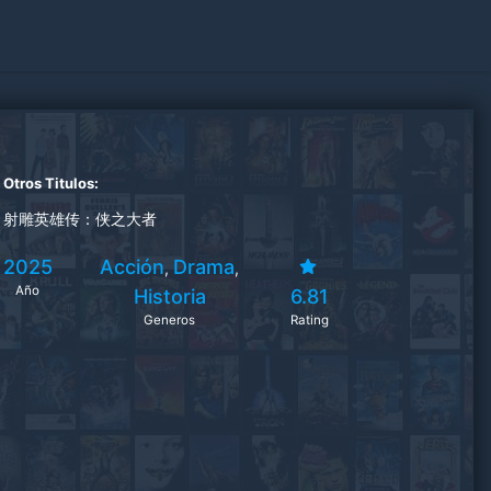
Otros Titulos:
射雕英雄传：侠之大者
2025
Acción
Drama
,
,
Año
Historia
6.81
Generos
Rating