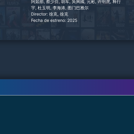
maestros de kung fu que transmitieron las artes
阿如那, 蔡少芬, 胡军, 吳興國, 元彬, 许明虎, 释行
宇, 杜玉明, 李海涛, 图门巴雅尔
marciales sin parangón en el mundo "Manual de
Director:
徐克, 徐克
los Nueve Yin" y "Dieciocho Palmas
Fecha de estreno:
2025
Subyugadoras del Dragón", se formaron celos
hacia él por parte de todos, convirtiéndose en el
blanco de las críticas públicas. Guo Jing y
Huang Rong cambiaron las tornas y protegieron
la frontera de la dinastía Song del Sur en medio
de la lluvia de flechas.