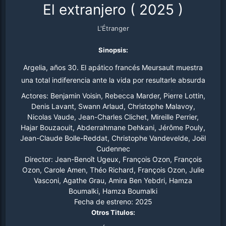
El extranjero
(
2025
)
L'Étranger
Sinopsis:
Argelia, años 30. El apático francés Meursault muestra
una total indiferencia ante la vida por resultarle absurda
e inabordable, por lo que se siente un extranjero en su
Actores:
Benjamin Voisin, Rebecca Marder, Pierre Lottin,
propio entorno. Adaptación de la novela de Camus "El
Denis Lavant, Swann Arlaud, Christophe Malavoy,
Nicolas Vaude, Jean-Charles Clichet, Mireille Perrier,
extranjero".
Hajar Bouzaouit, Abderrahmane Dehkani, Jérôme Pouly,
Jean-Claude Bolle-Reddat, Christophe Vandevelde, Joël
Cudennec
Director:
Jean-Benoît Ugeux, François Ozon, François
Ozon, Carole Amen, Théo Richard, François Ozon, Julie
Vasconi, Agathe Grau, Amira Ben Yebdri, Hamza
Boumalki, Hamza Boumalki
Fecha de estreno:
2025
Otros Titulos: