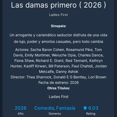
Las damas primero
(
2026
)
Ladies First
Sinopsis:
Un arrogante y carismático seductor disfruta de una vida
de lujo, poder y amoríos casuales, pero todo cambia
cuando despierta en un mundo paralelo dominado por
Actores:
Sacha Baron Cohen, Rosamund Pike, Tom
mujeres.
Davis, Emily Mortimer, Weruche Opia, Charles Dance,
Fiona Shaw, Richard E. Grant, Red Tennant, Kathryn
Hunter, Kadiff Kirwan, Bill Paterson, Paul Chahidi, Jordan
Metcalfe, Danny Ashok
Director:
Thea Sharrock, Donald E G Bentley, Lori Brown
Fecha de estreno:
2026
Otros Titulos:
Ladies First
2026
Comedia
Fantasía
6.03
,
Año
Generos
Rating