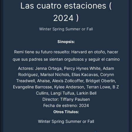
Las cuatro estaciones
(
2024
)
Winter Spring Summer or Fall
Sinopsis:
Remi tiene su futuro resuelto: Harvard en otoño, hacer
que sus padres se sientan orgullosos y seguir el camino
que siempre ha esperado tomar. Entonces conoce a
Actores:
Jenna Ortega, Percy Hynes White, Adam
Barnes, que vive el momento y le hace cuestionarse
Rodriguez, Marisol Nichols, Elias Kacavas, Corynn
Treadwell, Ahaise, Alexis Zollicoffer, Bridget Oberlin,
todo. A medida que su historia de amor se desarrolla
Evangeline Barrosse, Kylee Anderson, Terran Lowe, B Z
durante el verano, Remi se enfrenta a una decisión:
Cullins, Langi Tuifua, Larkin Bell
seguir con el plan que siempre ha conocido o arriesgarlo
Director:
Tiffany Paulsen
todo por una vida que nunca vio venir.
Fecha de estreno:
2024
Otros Titulos:
Winter Spring Summer or Fall