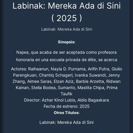
Labinak: Mereka Ada di Sini
(
2025
)
Labinak: Mereka Ada di Sini
Sinopsis:
Najwa, que acaba de ser aceptada como profesora
honoraria en una escuela privada de élite, se acerca
cada vez más a la familia Bhairawa, propietaria de la
Actores:
Raihaanun, Nayla D. Purnama, Arifin Putra, Giulio
fundación de la escuela.
Parengkuan, Chantiq Schagerl, Ivanka Suwandi, Jenny
Zhang, Aimee Saras, Elzan Aziz, Barbie Arzetta, Ridwan
Kainan, Stella Bodea, Sumanto, Mastita Chipa, Prima
Taufik
Director:
Azhar Kinoi Lubis, Aldio Bagaskara
Fecha de estreno:
2025
Otros Titulos:
Labinak: Mereka Ada di Sini