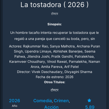
La tostadora
(
2026
)
टोस्टर
Sinopsis:
Un hombre tacaño intenta recuperar la tostadora que le
regaló a una pareja que canceló su boda, pero, sin
buscarlo, queda implicado en un asesinato.
Actores:
Rajkummar Rao, Sanya Malhotra, Archana Puran
Singh, Upendra Limaye, Abhishek Banerjee, Seema
Pahwa, Jitendra Joshi, Pratik Gandhi, Patralekhaa,
Karamveer Choudhary, Vinod Rawat, Parnalekha, Naman
Arora, Amita Pareva, Arif Patel
Director:
Vivek Daschaudary, Divyagini Sharma
Fecha de estreno:
2026
Otros Titulos:
टोस्टर
2026
Comedia
Crimen
,
,
Año
Acción
5.89