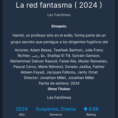
La red fantasma
(
2024
)
Les Fantômes
Sinopsis:
Hamid, un profesor sirio en el exilio, forma parte de un
grupo secreto que persigue a los dirigentes fugitivos del
régimen de Siria. Su misión le lleva a Francia tras la pista
Actores:
Adam Bessa, Tawfeek Barhom, Julia Franz
de su antiguo torturador. La venganza con la que lleva
Richter, حلا رجب, Shafiqa El Till, Sylvain Samson,
Mohammad Saboor Rasooli, Faisal Alia, Mudar Ramadan,
años obsesionado está a un solo paso... Inspirada en
Pascal Cervo, Marie Rémond, Dorado Jadiba, Fakher
hechos reales.
Aldeen Fayad, Jacques Follorou, Janty Omat
Director:
Jonathan Millet, Jonathan Millet
Fecha de estreno:
2024
Otros Titulos:
Les Fantômes
2024
Suspenso
Drama
6.68
,
Año
Generos
Rating