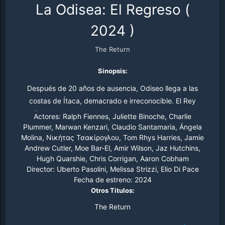
La Odisea: El Regreso
(
2024
)
The Return
Sinopsis:
Después de 20 años de ausencia, Odiseo llega a las
costas de Ítaca, demacrado e irreconocible. El Rey
finalmente ha regresado a casa, pero mucho ha
Actores:
Ralph Fiennes, Juliette Binoche, Charlie
cambiado en su reino desde que partió para luchar en la
Plummer, Marwan Kenzari, Claudio Santamaria, Ángela
Molina, Νικήτας Τσακίρογλου, Tom Rhys Harries, Jamie
guerra de Troya.
Andrew Cutler, Moe Bar-El, Amir Wilson, Jaz Hutchins,
Hugh Quarshie, Chris Corrigan, Aaron Cobham
Director:
Uberto Pasolini, Melissa Strizzi, Elio Di Pace
Fecha de estreno:
2024
Otros Titulos:
The Return