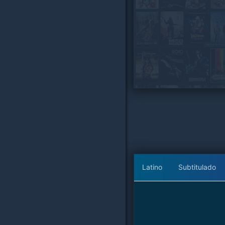
Latino
Subtitulado