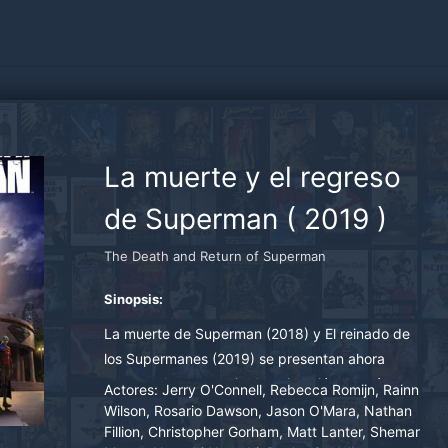
La muerte y el regreso
de Superman
(
2019
)
The Death and Return of Superman
Sinopsis:
La muerte de Superman (2018) y El reinado de
los Supermanes (2019) se presentan ahora
como un largometraje de animación de más de
Actores:
Jerry O'Connell, Rebecca Romijn, Rainn
dos horas, sin abreviar y sin cortes.
Wilson, Rosario Dawson, Jason O'Mara, Nathan
Fillion, Christopher Gorham, Matt Lanter, Shemar