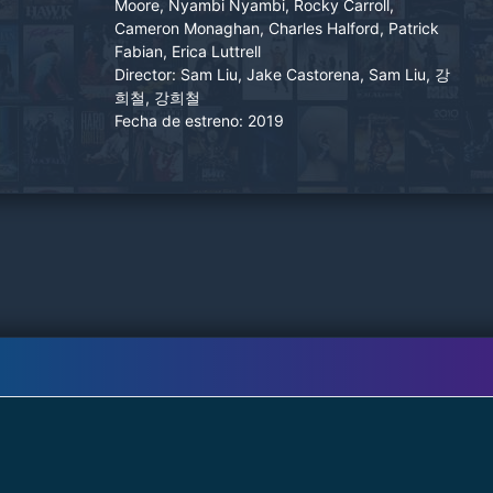
Moore, Nyambi Nyambi, Rocky Carroll,
Cameron Monaghan, Charles Halford, Patrick
Fabian, Erica Luttrell
Director:
Sam Liu, Jake Castorena, Sam Liu, 강
희철, 강희철
Fecha de estreno:
2019