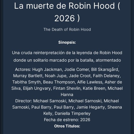
La muerte de Robin Hood
(
2026
)
The Death of Robin Hood
Sinopsis:
Una cruda reinterpretación de la leyenda de Robin Hood
donde un solitario marcado por la batalla, atormentado
por su violento pasado, encuentra la redención a través
Actores:
Hugh Jackman, Jodie Comer, Bill Skarsgård,
de una mujer enigmática tras una grave herida.
Murray Bartlett, Noah Jupe, Jade Croot, Faith Delaney,
Tabitha Smyth, Beau Thompson, Alfie Lawless, Asher de
Silva, Elijah Ungvary, Fintan Shevlin, Katie Breen, Michael
Hanna
Director:
Michael Sarnoski, Michael Sarnoski, Michael
Sarnoski, Paul Barry, Paul Barry, Jamie Hegarty, Sheena
Kelly, Daniella Timperley
Fecha de estreno:
2026
Otros Titulos: