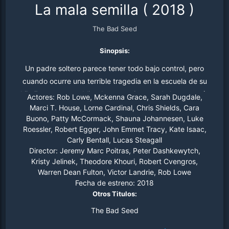
La mala semilla
(
2018
)
The Bad Seed
Sinopsis:
Un padre soltero parece tener todo bajo control, pero
cuando ocurre una terrible tragedia en la escuela de su
hija Emma, se ve obligado a cuestionar todo lo que creía
Actores:
Rob Lowe, Mckenna Grace, Sarah Dugdale,
saber sobre ella. Poco a poco comienza a cuestionarse si
Marci T. House, Lorne Cardinal, Chris Shields, Cara
Buono, Patty McCormack, Shauna Johannesen, Luke
el comportamiento ejemplar de Emma es solo una
Roessler, Robert Egger, John Emmet Tracy, Kate Isaac,
fachada y si realmente ha jugado algún papel en un
Carly Bentall, Lucas Steagall
horrible incidente que ha tenido lugar recientemente.
Director:
Jeremy Marc Poitras, Peter Dashkewytch,
Cuando comienzan a suceder cosas extrañas, se
Kristy Jelinek, Theodore Khouri, Robert Cvengros,
enfrenta a guardar un terrible secreto para protegerla,
Warren Dean Fulton, Victor Landrie, Rob Lowe
Fecha de estreno:
2018
pero al final se ve obligado a hacer todo lo posible para
Otros Titulos:
que Emma no vuelva a atacar.
The Bad Seed