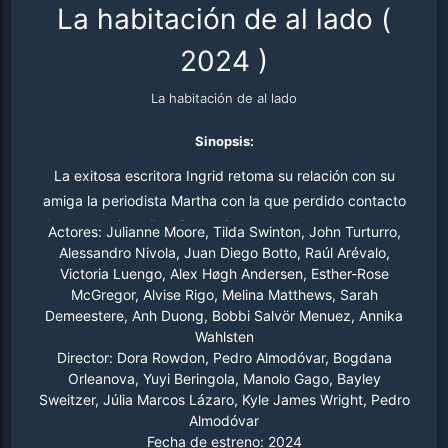
La habitación de al lado
(
2024
)
La habitación de al lado
Sinopsis:
La exitosa escritora Ingrid retoma su relación con su
amiga la periodista Martha con la que perdido contacto
durante varios años. Pero mientras las dos se sumergen
Actores:
Julianne Moore, Tilda Swinton, John Turturro,
en su pasado, Martha tiene una petición que pone a
Alessandro Nivola, Juan Diego Botto, Raúl Arévalo,
Victoria Luengo, Alex Høgh Andersen, Esther-Rose
prueba su vínculo recién fortalecido.
McGregor, Alvise Rigo, Melina Matthews, Sarah
Demeestere, Anh Duong, Bobbi Salvör Menuez, Annika
Wahlsten
Director:
Dora Rowdon, Pedro Almodóvar, Bogdana
Orleanova, Yuyi Beringola, Manolo Gago, Bayley
Sweitzer, Júlia Marcos Lázaro, Kyle James Wright, Pedro
Almodóvar
Fecha de estreno:
2024