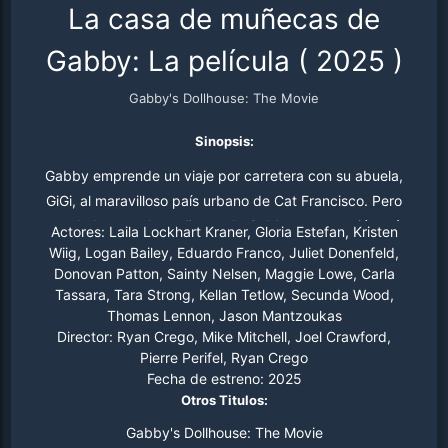
La casa de muñecas de
Gabby: La película
(
2025
)
Gabby's Dollhouse: The Movie
Sinopsis:
Gabby emprende un viaje por carretera con su abuela,
GiGi, al maravilloso país urbano de Cat Francisco. Pero
cuando la casa de muñecas de Gabby, su posesión más
Actores:
Laila Lockhart Kraner, Gloria Estefan, Kristen
preciada, termina en manos de una excéntrica señora de
Wiig, Logan Bailey, Eduardo Franco, Juliet Donenfeld,
Donovan Patton, Sainty Nelsen, Maggie Lowe, Carla
los gatos llamada Vera, Gabby se embarca en una
Tassara, Tara Strong, Kellan Tetlow, Secunda Wood,
aventura a través del mundo real para reunir a los gatos
Thomas Lennon, Jason Mantzoukas
Gabby y salvar la casa de muñecas antes de que sea
Director:
Ryan Crego, Mike Mitchell, Joel Crawford,
demasiado tarde.
Pierre Perifel, Ryan Crego
Fecha de estreno:
2025
Otros Titulos:
Gabby's Dollhouse: The Movie