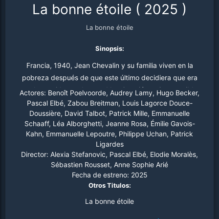
La bonne étoile
(
2025
)
La bonne étoile
Sinopsis:
Francia, 1940, Jean Chevalin y su familia viven en la
pobreza después de que este último decidiera que era
una buena idea… ¡desertar! La situación es insostenible.
Actores:
Benoît Poelvoorde, Audrey Lamy, Hugo Becker,
Convencido de que a 'algunos' les va mejor, Chevalin
Pascal Elbé, Zabou Breitman, Louis Lagorce Douce-
Doussière, David Talbot, Patrick Mille, Emmanuelle
tiene una idea brillante: hacerse pasar por judío para
Schaaff, Léa Alborghetti, Jeanne Rosa, Émilie Gavois-
poder beneficiarse de la ayuda de los contrabandistas
Kahn, Emmanuelle Lepoutre, Philippe Uchan, Patrick
para acceder a la zona franca. De los malentendidos a
Ligardes
las revelaciones, guiará a su familia en este gran viaje
Director:
Alexia Stefanovic, Pascal Elbé, Elodie Moralès,
que deconstruirá sus prejuicios uno a uno...
Sébastien Rousset, Anne Sophie Arié
Fecha de estreno:
2025
Otros Titulos:
La bonne étoile