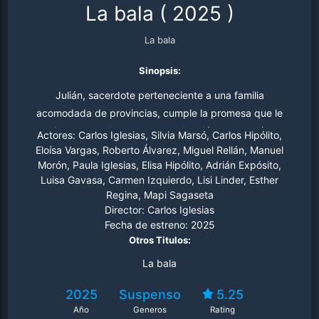
La bala
(
2025
)
La bala
Sinopsis:
Julián, sacerdote perteneciente a una familia
acomodada de provincias, cumple la promesa que le
hizo a su madre: recuperar el cadáver de su tía,
Actores:
Carlos Iglesias, Silvia Marsó, Carlos Hipólito,
enfermera de la División Azul, fallecida en la Unión
Eloísa Vargas, Roberto Álvarez, Miguel Rellán, Manuel
Morón, Paula Iglesias, Elisa Hipólito, Adrián Expósito,
Soviética durante la Segunda Guerra Mundial. Las
Luisa Gavasa, Carmen Izquierdo, Lisi Linder, Esther
averiguaciones sobre la causa de la muerte acaecida
Regina, Mapi Sagaseta
hace ochenta años removerán todas sus certezas.
Director:
Carlos Iglesias
Fecha de estreno:
2025
Otros Titulos:
La bala
2025
Suspenso
5.25
Año
Generos
Rating