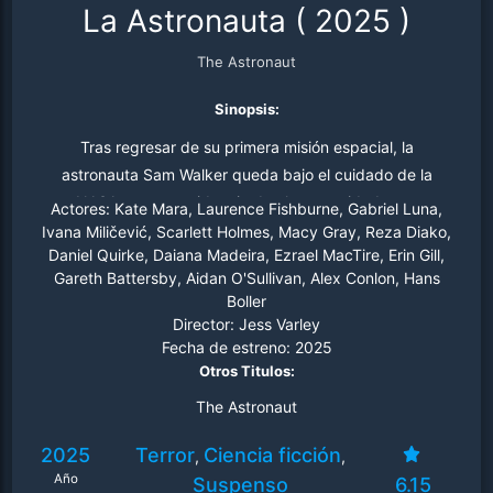
La Astronauta
(
2025
)
The Astronaut
Sinopsis:
Tras regresar de su primera misión espacial, la
astronauta Sam Walker queda bajo el cuidado de la
NASA en una residencia de alta seguridad para
Actores:
Kate Mara, Laurence Fishburne, Gabriel Luna,
rehabilitación y pruebas médicas. Sin embargo, cuando
Ivana Miličević, Scarlett Holmes, Macy Gray, Reza Diako,
Daniel Quirke, Daiana Madeira, Ezrael MacTire, Erin Gill,
comienzan a ocurrir sucesos inquietantes en la
Gareth Battersby, Aidan O'Sullivan, Alex Conlon, Hans
propiedad, teme que algo extraterrestre la haya seguido
Boller
de regreso a la Tierra.
Director:
Jess Varley
Fecha de estreno:
2025
Otros Titulos:
The Astronaut
2025
Terror
Ciencia ficción
,
,
Año
Suspenso
6.15