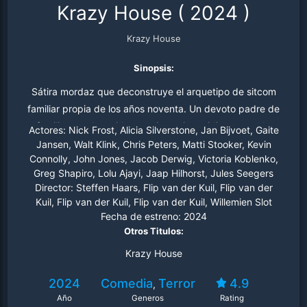
Krazy House
(
2024
)
Krazy House
Sinopsis:
Sátira mordaz que deconstruye el arquetipo de sitcom
familiar propia de los años noventa. Un devoto padre de
familia ve subvertida su existencia cotidiana cuando
Actores:
Nick Frost, Alicia Silverstone, Jan Bijvoet, Gaite
unos criminales invaden su hogar.
Jansen, Walt Klink, Chris Peters, Matti Stooker, Kevin
Connolly, John Jones, Jacob Derwig, Victoria Koblenko,
Greg Shapiro, Lolu Ajayi, Jaap Hilhorst, Jules Seegers
Director:
Steffen Haars, Flip van der Kuil, Flip van der
Kuil, Flip van der Kuil, Flip van der Kuil, Willemien Slot
Fecha de estreno:
2024
Otros Titulos:
Krazy House
2024
Comedia
Terror
4.9
,
Año
Generos
Rating