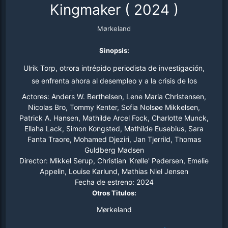
Kingmaker
(
2024
)
Mørkeland
Sinopsis:
Ulrik Torp, otrora intrépido periodista de investigación,
se enfrenta ahora al desempleo y a la crisis de los
cuarenta. Se encuentra en medio de una nueva
Actores:
Anders W. Berthelsen, Lene Maria Christensen,
conspiración política.
Nicolas Bro, Tommy Kenter, Sofia Nolsøe Mikkelsen,
Patrick A. Hansen, Mathilde Arcel Fock, Charlotte Munck,
Ellaha Lack, Simon Kongsted, Mathilde Eusebius, Sara
Fanta Traore, Mohamed Djeziri, Jan Tjerrild, Thomas
Guldberg Madsen
Director:
Mikkel Serup, Christian 'Krølle' Pedersen, Emelie
Appelin, Louise Karlund, Mathias Niel Jensen
Fecha de estreno:
2024
Otros Titulos:
Mørkeland