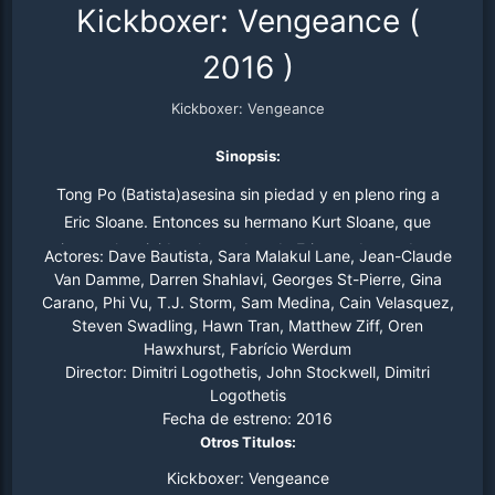
Kickboxer: Vengeance
(
2016
)
Kickboxer: Vengeance
Sinopsis:
Tong Po (Batista)asesina sin piedad y en pleno ring a
Eric Sloane. Entonces su hermano Kurt Sloane, que
siempre ha vivido a la sombra de Eric, ve desatado su
Actores:
Dave Bautista, Sara Malakul Lane, Jean-Claude
deseo de venganza. Kurt entrenará con el maestro
Van Damme, Darren Shahlavi, Georges St-Pierre, Gina
Carano, Phi Vu, T.J. Storm, Sam Medina, Cain Velasquez,
Durand con el fin de convertirse en el mejor luchador y
Steven Swadling, Hawn Tran, Matthew Ziff, Oren
así poder cumplir su ajuste de cuentas.
Hawxhurst, Fabrício Werdum
Director:
Dimitri Logothetis, John Stockwell, Dimitri
Logothetis
Fecha de estreno:
2016
Otros Titulos:
Kickboxer: Vengeance