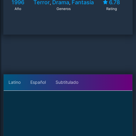
1996
Terror
Drama
Fantasía
6.78
,
,
Año
Generos
Rating
Latino
Español
Subtitulado