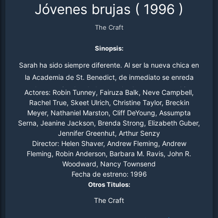
Jóvenes brujas
(
1996
)
The Craft
Sinopsis:
Sarah ha sido siempre diferente. Al ser la nueva chica en
la Academia de St. Benedict, de inmediato se enreda
con las marginadas de la escuela. Aunque estas chicas
Actores:
Robin Tunney, Fairuza Balk, Neve Campbell,
no se conformarán con ser simplemente unas indefensas
Rachel True, Skeet Ulrich, Christine Taylor, Breckin
Meyer, Nathaniel Marston, Cliff DeYoung, Assumpta
inadaptadas. Han descubierto el poder de "THE CRAFT",
Serna, Jeanine Jackson, Brenda Strong, Elizabeth Guber,
y lo van a usar.
Jennifer Greenhut, Arthur Senzy
Director:
Helen Shaver, Andrew Fleming, Andrew
Fleming, Robin Anderson, Barbara M. Ravis, John R.
Woodward, Nancy Townsend
Fecha de estreno:
1996
Otros Titulos:
The Craft