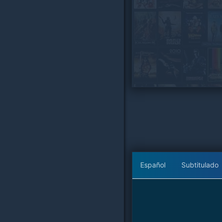
Español
Subtitulado