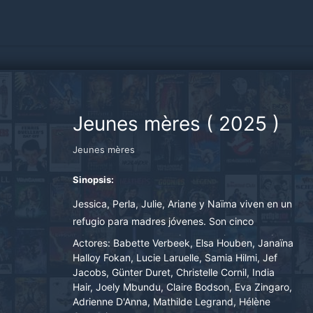
Jeunes mères
(
2025
)
Jeunes mères
Sinopsis:
Jessica, Perla, Julie, Ariane y Naïma viven en un
refugio para madres jóvenes. Son cinco
adolescentes que se criaron en circunstancias
Actores:
Babette Verbeek, Elsa Houben, Janaïna
difíciles y luchan por construir una vida mejor
Halloy Fokan, Lucie Laruelle, Samia Hilmi, Jef
Jacobs, Günter Duret, Christelle Cornil, India
para ellas y sus hijos.
Hair, Joely Mbundu, Claire Bodson, Eva Zingaro,
Adrienne D'Anna, Mathilde Legrand, Hélène