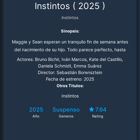
Instintos
(
2025
)
Instintos
Sinopsis:
Maggie y Sean esperan un tranquilo fin de semana antes
del nacimiento de su hijo. Todo parece perfecto, hasta
que dos intrusos irrumpen en su casa. Atrapados,
Actores:
Bruno Bichir, Iván Marcos, Kate del Castillo,
deberán confiar en sus instintos para intentar sobrevivir.
Daniela Schmidt, Emma Suárez
Director:
Sebastián Borensztein
Fecha de estreno:
2025
Otros Titulos:
Instintos
2025
Suspenso
7.64
Año
Generos
Rating