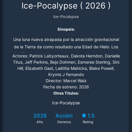
Ice-Pocalypse
(
2026
)
Ice-Pocalypse
Sinopsis:
Una luna nueva atrapada por la atracción gravitacional
de la Tierra da como resultado una Edad de Hielo. Los
científicos y los militares deben destruir la segunda luna
Actores:
Patrick Labyorteaux, Dakota Herndon, Danielle
antes de que sea demasiado tarde.
Titus, Jeff Perkins, Bejo Dohmen, Esmeree Sterling, Sini
Hill, Elizabeth Gast, Laëtitia Mahicka, Blake Powell,
Krymis J Fernando
Director:
Marcel Walz
Fecha de estreno:
2026
Otros Titulos:
Ice-Pocalypse
2026
Acción
1.5
Año
Generos
Rating