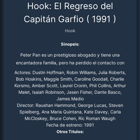
Hook: El Regreso del
Capitán Garfio
(
1991
)
Hook
Sinopsis:
Peter Pan es un prestigioso abogado y tiene una
encantadora familia, pero ha perdido el contacto con
algo maravilloso: su infancia. Sin embargo, cuando sus
Actores:
Dustin Hoffman, Robin Williams, Julia Roberts,
hijos son secuestrados por su antiguo enemigo, el
Bob Hoskins, Maggie Smith, Caroline Goodall, Charlie
Korsmo, Amber Scott, Laurel Cronin, Phil Collins, Arthur
Capitán Garfio, y llevados al País de Nunca Jamás,
Malet, Isaiah Robinson, Jasen Fisher, Dante Basco,
también él tendrá que viajar a ese reino encantado,
James Madio
donde, con la ayuda de Campanilla, podrá recuperar no
Director:
Raushan Hammond, George Lucas, Steven
sólo a sus hijos, sino también al niño que un día fue.
Spielberg, Ana Maria Quintana, Kate Davey, Carla
McCloskey, Bruce Cohen, Ric Roman Waugh
Fecha de estreno:
1991
Otros Titulos: