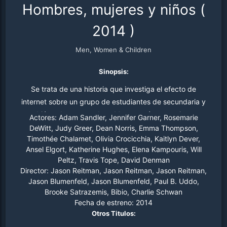
Hombres, mujeres y niños
(
2014
)
Men, Women & Children
Sinopsis:
Se trata de una historia que investiga el efecto de
internet sobre un grupo de estudiantes de secundaria y
también sobre sus padres. Muestra cómo este invento
Actores:
Adam Sandler, Jennifer Garner, Rosemarie
ha cambiado la forma de relacionarse de la gente.
DeWitt, Judy Greer, Dean Norris, Emma Thompson,
Timothée Chalamet, Olivia Crocicchia, Kaitlyn Dever,
Pornografía, blogs y redes sociales serán al mismo
Ansel Elgort, Katherine Hughes, Elena Kampouris, Will
tiempo válvula de escape y causa de conflicto dentro de
Peltz, Travis Tope, David Denman
la familia.
Director:
Jason Reitman, Jason Reitman, Jason Reitman,
Jason Blumenfeld, Jason Blumenfeld, Paul B. Uddo,
Brooke Satrazemis, Bibio, Charlie Schwan
Fecha de estreno:
2014
Otros Titulos: